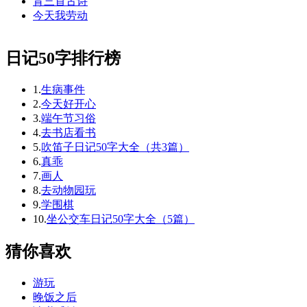
背三首古诗
今天我劳动
日记50字排行榜
1.
生病事件
2.
今天好开心
3.
端午节习俗
4.
去书店看书
5.
吹笛子日记50字大全（共3篇）
6.
真乖
7.
画人
8.
去动物园玩
9.
学围棋
10.
坐公交车日记50字大全（5篇）
猜你喜欢
游玩
晚饭之后