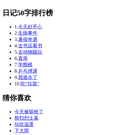
日记50字排行榜
1.
今天好开心
2.
生病事件
3.
暑假奇遇
4.
去书店看书
5.
去动物园玩
6.
真乖
7.
学围棋
8.
乒乓球课
9.
我退步了
10.
吃“垃圾”
猜你喜欢
今天被留校了
祭扫烈士墓
玩吹温度
下大雨