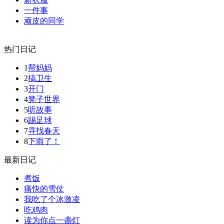
一件事
顽皮的同学
热门日记
1
帮妈妈
2
搞卫生
3
开门
4
凳子世界
5
听故事
6
踢足球
7
寻找春天
8
下雨了！
最新日记
煮饭
痛快的雪仗
我吃了个冰激凌
吃鸡肉
读为你点一盏灯