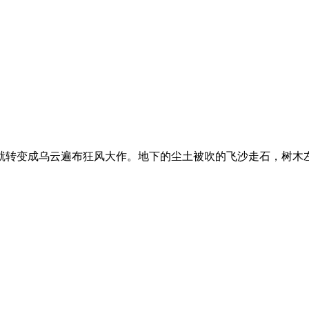
转变成乌云遍布狂风大作。地下的尘土被吹的飞沙走石，树木左