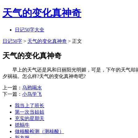
天气的变化真神奇
日记50字大全
日记50字
>
天气的变化真神奇
> 正文
天气的变化真神奇
早上的天气还是风和日丽阳光明媚，可是，下午的天气却就
夕祸福。怎么样?天气的变化真神奇吧?
上一篇：
乌鸦喝水
下一篇：
小鸟学飞
我当上了班长
第一次当姑姑
充实的星期天
抓蜗牛
做核酸检测（测核酸）
新衣服