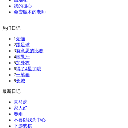
我的担心
会变魔术的老师
热门日记
1
烦恼
2
踢足球
3
有意思的比赛
4
榨果汁
5
加外衣
6
得了4星了哦
7
一笔画
8
长城
最新日记
真马虎
家人好
春雨
不要以我为中心
下游戏棋