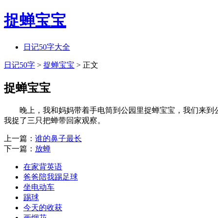
捉蝉宝宝
日记50字大全
日记50字
>
捉蝉宝宝
> 正文
捉蝉宝宝
晚上，我和妈妈带着手电筒到公园里捉蝉宝宝，我们来到公
我捉了三只把蝉带回家观察。
上一篇：
谁的鼻子最长
下一篇：
放蝉
在家背英语
爸爸陪我踢足球
坐电动车
踢球
今天的收获
画烟花