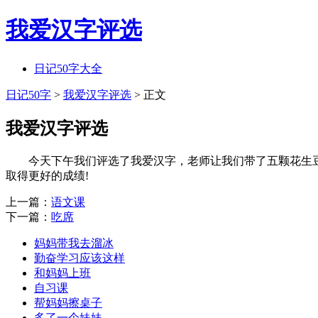
我爱汉字评选
日记50字大全
日记50字
>
我爱汉字评选
> 正文
我爱汉字评选
今天下午我们评选了我爱汉字，老师让我们带了五颗花生豆。
取得更好的成绩!
上一篇：
语文课
下一篇：
吃席
妈妈带我去溜冰
勤奋学习应该这样
和妈妈上班
自习课
帮妈妈擦桌子
多了一个妹妹