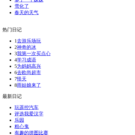
雪化了
春天的天气
热门日记
1
去游乐场玩
2
神奇的冰
3
我第一次买点心
4
学习成语
5
为妈妈高兴
6
去欧尚超市
7
怪天
8
雨姑娘来了
最新日记
玩遥控汽车
评选我爱汉字
乐园
粗心鬼
有趣的拼图比赛