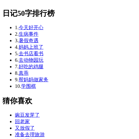
日记50字排行榜
1.
今天好开心
2.
生病事件
3.
暑假奇遇
4.
妈妈上班了
5.
去书店看书
6.
去动物园玩
7.
好吃的鸡腿
8.
真乖
9.
帮妈妈做家务
10.
学围棋
猜你喜欢
豌豆发芽了
回老家
又放假了
准备去理旅游