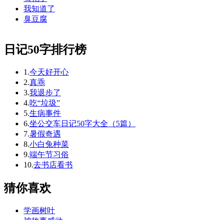
我知道了
臭豆腐
日记50字排行榜
1.
今天好开心
2.
真乖
3.
我退步了
4.
吃“垃圾”
5.
生病事件
6.
坐公交车日记50字大全（5篇）
7.
暑假奇遇
8.
小白兔种菜
9.
端午节习俗
10.
去书店看书
猜你喜欢
学画树叶