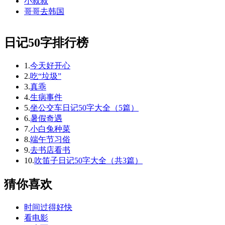
小叔叔
哥哥去韩国
日记50字排行榜
1.
今天好开心
2.
吃“垃圾”
3.
真乖
4.
生病事件
5.
坐公交车日记50字大全（5篇）
6.
暑假奇遇
7.
小白兔种菜
8.
端午节习俗
9.
去书店看书
10.
吹笛子日记50字大全（共3篇）
猜你喜欢
时间过得好快
看电影