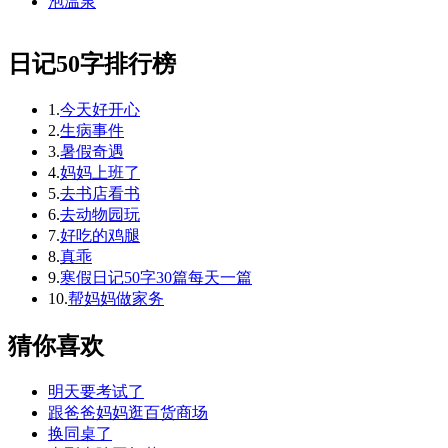
泡温泉
日记50字排行榜
1.
今天好开心
2.
生病事件
3.
暑假奇遇
4.
妈妈上班了
5.
去书店看书
6.
去动物园玩
7.
好吃的鸡腿
8.
真乖
9.
寒假日记50字30篇每天一篇
10.
帮妈妈做家务
猜你喜欢
明天要考试了
跟爸爸妈妈逛百货商场
换同桌了