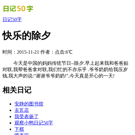
日记50字
快乐的除夕
时间：2015-11-21
作者：
点击:6℃
今天是中国的妈妈传统节日--除夕.早上起来我和爸爸贴
对联,我帮爸爸拿对联,我们忙的不亦乐乎 .爷爷奶奶给我压岁
钱,我大声的说:"谢谢爷爷奶奶!",今天真是开心的一天!
相关日记
安静的图书馆
去瓦店
我受表扬了
观察小鸭日记50字
下棋