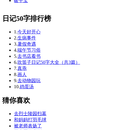
暖手宝
日记50字排行榜
1.
今天好开心
2.
生病事件
3.
暑假奇遇
4.
端午节习俗
5.
去书店看书
6.
吹笛子日记50字大全（共3篇）
7.
真乖
8.
画人
9.
去动物园玩
10.
鸡蛋汤
猜你喜欢
去烈士陵园扫墓
和妈妈打羽毛球
被老师表扬了