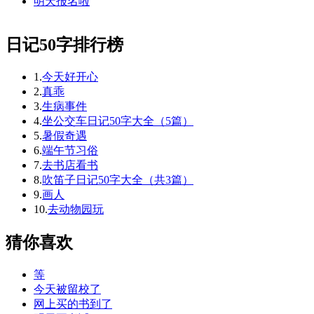
明天报名啦
日记50字排行榜
1.
今天好开心
2.
真乖
3.
生病事件
4.
坐公交车日记50字大全（5篇）
5.
暑假奇遇
6.
端午节习俗
7.
去书店看书
8.
吹笛子日记50字大全（共3篇）
9.
画人
10.
去动物园玩
猜你喜欢
等
今天被留校了
网上买的书到了