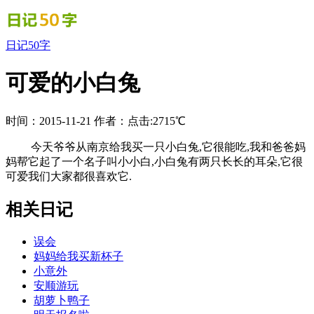
日记50字
可爱的小白兔
时间：2015-11-21
作者：
点击:2715℃
今天爷爷从南京给我买一只小白兔,它很能吃,我和爸爸妈
妈帮它起了一个名子叫小小白,小白兔有两只长长的耳朵,它很
可爱我们大家都很喜欢它.
相关日记
误会
妈妈给我买新杯子
小意外
安顺游玩
胡萝卜鸭子