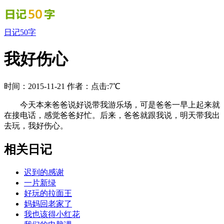
日记50字
我好伤心
时间：2015-11-21
作者：
点击:7℃
今天本来爸爸说好说带我游乐场，可是爸爸一早上起来就
在接电话，感觉爸爸好忙。后来，爸爸就跟我说，明天带我出
去玩，我好伤心。
相关日记
迟到的感谢
一片新绿
好玩的拉面王
妈妈回老家了
我也该得小红花