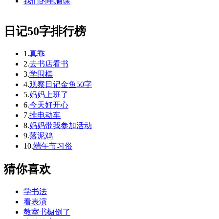
我们的电脑课
日记50字排行榜
1.
真乖
2.
去书店看书
3.
学围棋
4.
观察日记金鱼50字
5.
妈妈上班了
6.
今天好开心
7.
推电动车
8.
妈妈带我参加活动
9.
落泥鸡
10.
端午节习俗
猜你喜欢
学书法
看表演
教室书橱倒了