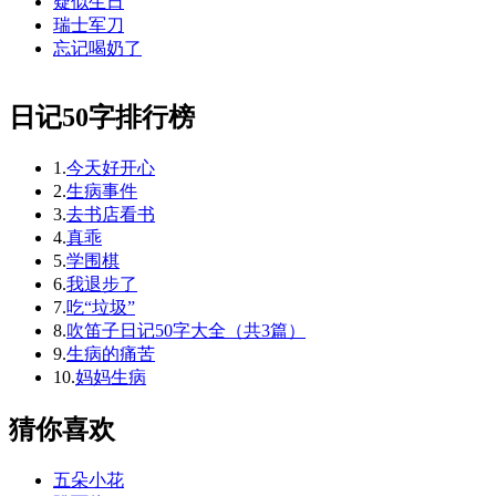
疑似生日
瑞士军刀
忘记喝奶了
日记50字排行榜
1.
今天好开心
2.
生病事件
3.
去书店看书
4.
真乖
5.
学围棋
6.
我退步了
7.
吃“垃圾”
8.
吹笛子日记50字大全（共3篇）
9.
生病的痛苦
10.
妈妈生病
猜你喜欢
五朵小花